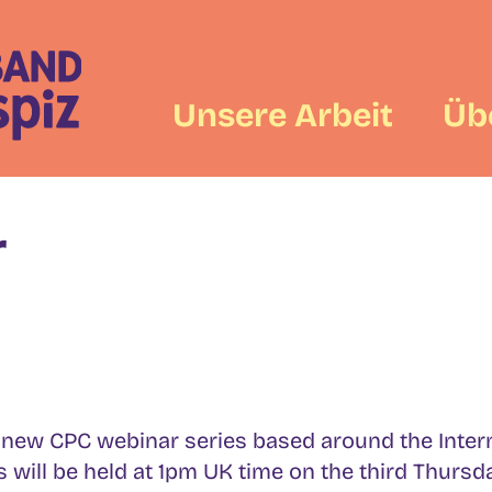
Unsere Arbeit
Üb
r
r new CPC webinar series based around the Inter
s will be held at 1pm UK time on the third Thurs