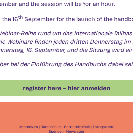
mber and the session will be for an hour.
th
 the 16
September for the launch of the handb
Webinar-Reihe rund um das internationale fallb
e Webinare finden jeden dritten Donnerstag im 
onnerstag, 16. September, und die Sitzung wird e
mber bei der Einführung des Handbuchs dabei se
register here – hier anmelden
Impressum
|
Datenschutz
|
Barrierefreiheit
|
Transparenz
Spenden
|
Newsletter