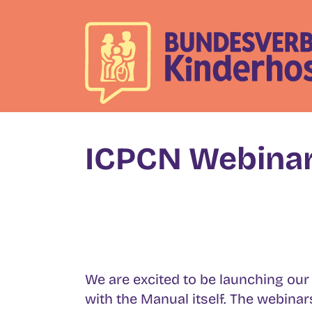
Skip
to
content
ICPCN Webina
We are excited to be launching ou
with the Manual itself. The webinar