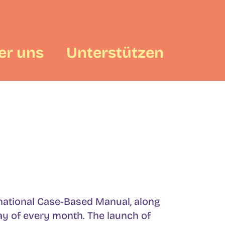
er uns
Unterstützen
national Case-Based Manual, along
day of every month. The launch of