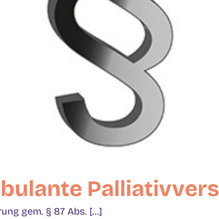
ulante Palliativver
g gem. § 87 Abs. [...]