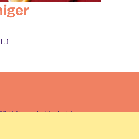
niger
..]
926 17 · info@bundesverband-kinderhospiz.de