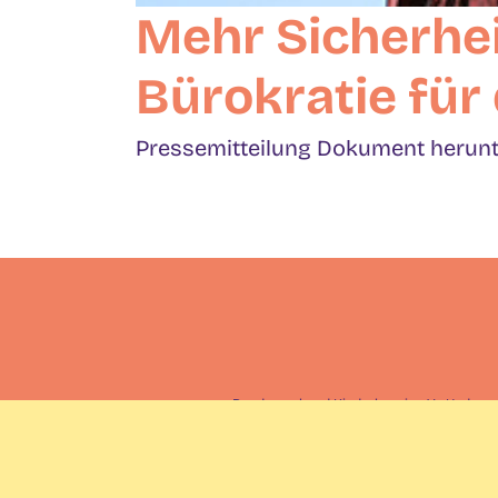
Mehr Sicherhei
Bürokratie für
Pressemitteilung Dokument herunte
Bundesverband Kinderhospiz e.V. · Hedemann