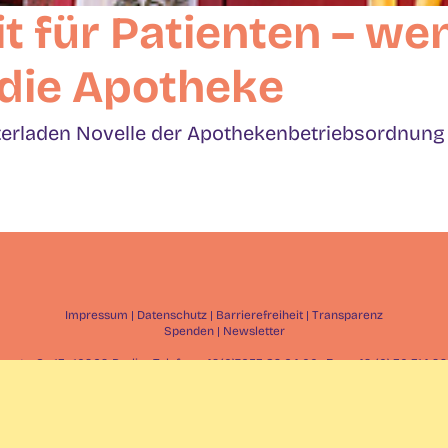
t für Patienten – we
 die Apotheke
rladen Novelle der Apothekenbetriebsordnung [.
Impressum
|
Datenschutz
|
Barrierefreiheit
|
Transparenz
Spenden
|
Newsletter
straße 13 · 10969 Berlin · Telefon: +49(0)7653 82 64 00 · Fax: +49 (0) 30 314 
Spendenkonto: IBAN: DE03 4625 0049 0000 0290 33
Facebook
Instagram
LinkedIn
YouTube