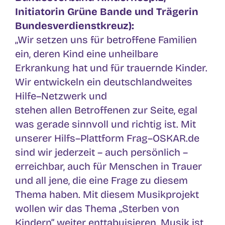
Initiator
in Grüne Bande
und
Trägerin
Bundesverdienstkreuz
):
„Wir setzen uns für betroffene Familien
ein, deren Kind eine unheilbare
Erkrankung hat
und für trauernde Kinder.
Wir entwickeln ein deutschlandweites
Hilfe
–
Netzwerk und
stehen allen Betroffenen zur Seite, egal
was
gerade sinnvoll und richtig ist. Mit
unserer
Hilfs
–
Plattform Frag
–
OSKAR.de
sind wir jederzeit
–
auch persönlich
–
erreichbar, auch für
Menschen in Trauer
und all jene, die eine Frage zu diesem
Thema haben. Mit diesem
Musikprojekt
wollen wir das Thema „Ster
ben von
Kindern“ weiter enttabuisieren. Musik ist