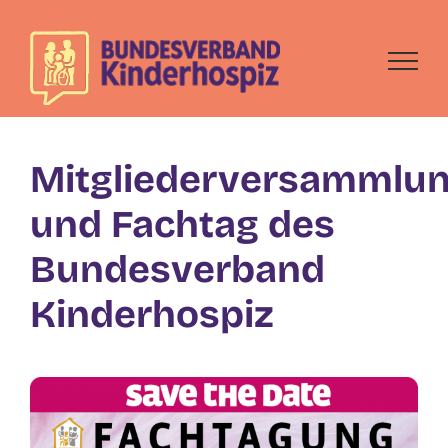
Skip
to
content
Mitgliederversammlu
und Fachtag des
Bundesverband
Kinderhospiz