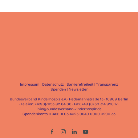
Impressum
|
Datenschutz
|
Barrierefreiheit
|
Transparenz
Spenden
|
Newsletter
Bundesverband Kinderhospiz e.V. · Hedemannstraße 13 · 10969 Berlin
· Telefon: +49(0)7653 82 64 00 · Fax: +49 (0) 30 314 926 17 ·
info@bundesverband-kinderhospiz.de
Spendenkonto: IBAN: DE03 4625 0049 0000 0290 33
Facebook
Instagram
LinkedIn
YouTube