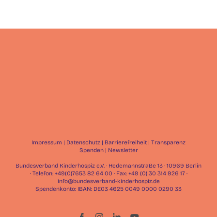
Impressum
|
Datenschutz
|
Barrierefreiheit
|
Transparenz
Spenden
|
Newsletter
Bundesverband Kinderhospiz e.V. · Hedemannstraße 13 · 10969 Berlin
· Telefon: +49(0)7653 82 64 00 · Fax: +49 (0) 30 314 926 17 ·
info@bundesverband-kinderhospiz.de
Spendenkonto: IBAN: DE03 4625 0049 0000 0290 33
Facebook
Instagram
LinkedIn
YouTube