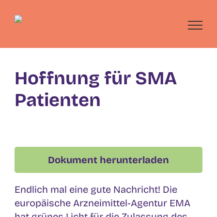
Skip
to
content
Hoffnung für SMA
Patienten
Dokument herunterladen
Endlich mal eine gute Nachricht! Die
europäi­sche Arzneimittel-Agentur EMA
hat grünes Licht für die
Zulassung
des