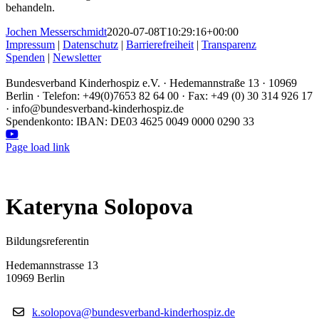
behandeln.
Jochen Messerschmidt
2020-07-08T10:29:16+00:00
Impressum
|
Datenschutz
|
Barrierefreiheit
|
Transparenz
Spenden
|
Newsletter
Bundesverband Kinderhospiz e.V. · Hedemannstraße 13 · 10969
Berlin · Telefon: +49(0)7653 82 64 00 · Fax: +49 (0) 30 314 926 17
· info@bundesverband-kinderhospiz.de
Spendenkonto: IBAN: DE03 4625 0049 0000 0290 33
Facebook
Instagram
LinkedIn
YouTube
Page load link
Kateryna Solopova
Bildungsreferentin
Hedemannstrasse 13
10969 Berlin
k.solopova@bundesverband-kinderhospiz.de