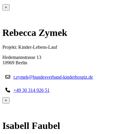
×
Rebecca Zymek
Projekt: Kinder-Lebens-Lauf
Hedemannstrasse 13
10969 Berlin
r.zymek@bundesverband-kinderhospiz.de
+49 30 314 926 51
×
Isabell Faubel