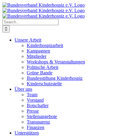
Skip
to
content
Search
for:
Unsere Arbeit
Kinderhospizarbeit
Kampagnen
Mitglieder
Workshops & Veranstaltungen
Politische Arbeit
Grüne Bande
Bundesstiftung Kinderhospiz
Kinderschutzstelle
Über uns
Team
Vorstand
Botschafter
Presse
Stellenangebote
Transparenz
Finanzen
Unterstützen