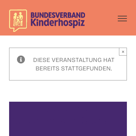
Skip
to
content
×
DIESE VERANSTALTUNG HAT
BEREITS STATTGEFUNDEN.
Vorsorgevollmacht,
Patientenverfügung
und