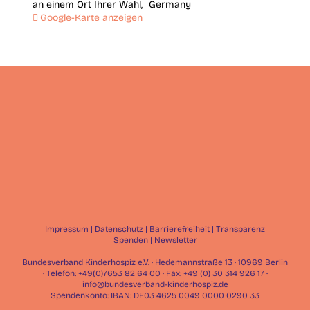
an einem Ort Ihrer Wahl
,
Germany
Google-Karte anzeigen
Impressum
|
Datenschutz
|
Barrierefreiheit
|
Transparenz
Spenden
|
Newsletter
Bundesverband Kinderhospiz e.V. · Hedemannstraße 13 · 10969 Berlin
· Telefon: +49(0)7653 82 64 00 · Fax: +49 (0) 30 314 926 17 ·
info@bundesverband-kinderhospiz.de
Spendenkonto: IBAN: DE03 4625 0049 0000 0290 33