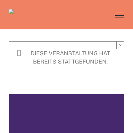
Skip
to
content
×
DIESE VERANSTALTUNG HAT
BEREITS STATTGEFUNDEN.
Vernetzungstreffen
stationärer /
teilstationärer