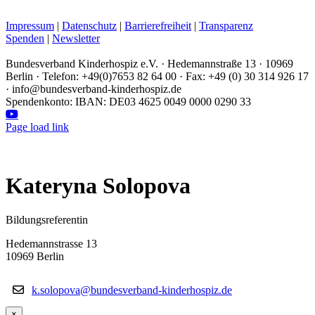
Impressum
|
Datenschutz
|
Barrierefreiheit
|
Transparenz
Spenden
|
Newsletter
Bundesverband Kinderhospiz e.V. · Hedemannstraße 13 · 10969
Berlin · Telefon: +49(0)7653 82 64 00 · Fax: +49 (0) 30 314 926 17
· info@bundesverband-kinderhospiz.de
Spendenkonto: IBAN: DE03 4625 0049 0000 0290 33
Facebook
Instagram
LinkedIn
YouTube
Page load link
Kateryna Solopova
Bildungsreferentin
Hedemannstrasse 13
10969 Berlin
k.solopova@bundesverband-kinderhospiz.de
×