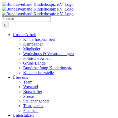
Skip
to
content
Search
for:
Unsere Arbeit
Kinderhospizarbeit
Kampagnen
Mitglieder
Workshops & Veranstaltungen
Politische Arbeit
Grüne Bande
Bundesstiftung Kinderhospiz
Kinderschutzstelle
Über uns
Team
Vorstand
Botschafter
Presse
Stellenangebote
Transparenz
Finanzen
Unterstützen