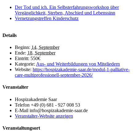
Der Tod und ich. Ein Selbsterfahrungsworkshop über
Vergänglichkeit, Sterben, Abschied und Lebenssinn
Vernetzungstreffen Kinderschutz
Details
Beginn:
14. September
Ende:
18. September
Eintritt:
550€
Kategorie:
Aus- und Weiterbildungen von Mitgliedern
Website:
https://hospizakademie-saar.de/modul-1-palliative-
care-multiprofessionell-september-2026/
Veranstalter
Hospizakademie Saar
Telefon
+49 (0) 681 - 927 008 53
E-Mail
info@hospizakademie-saar.de
Veranstalter-Website anzeigen
Veranstaltungsort