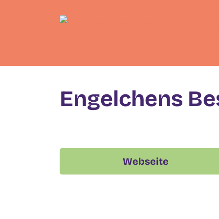
Skip
to
content
Engelchens Be
Webseite