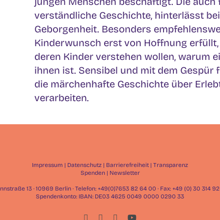
jungen Menschen beschäftigt. Die auch fü
verständliche Geschichte, hinterlässt be
Geborgenheit. Besonders empfehlenswert 
Kinderwunsch erst von Hoffnung erfüllt,
deren Kinder verstehen wollen, warum ei
ihnen ist. Sensibel und mit dem Gespür fü
die märchenhafte Geschichte über Erleb
verarbeiten.
Impressum
|
Datenschutz
|
Barrierefreiheit
|
Transparenz
Spenden
|
Newsletter
straße 13 · 10969 Berlin · Telefon: +49(0)7653 82 64 00 · Fax: +49 (0) 30 314 
Spendenkonto: IBAN: DE03 4625 0049 0000 0290 33
Facebook
Instagram
LinkedIn
YouTube