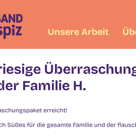
Unsere Arbeit
Üb
riesige Überraschun
er Familie H.
raschungspaket erreicht!
h Süßes für die gesamte Familie und der flausch