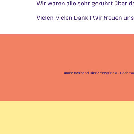
Wir waren alle sehr gerührt über d
Vielen, vielen Dank ! Wir freuen u
Bundesverband Kinderhospiz e.V. · Hedemann