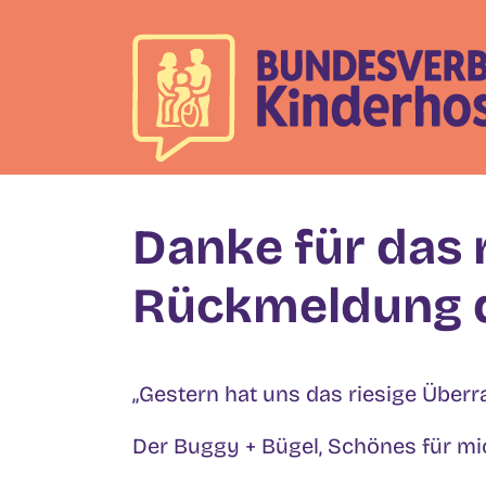
Skip
to
content
Danke für das 
Rückmeldung d
„Gestern hat uns das riesige Über
Der Buggy + Bügel, Schönes für mic