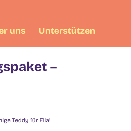
er uns
Unterstützen
gspaket –
ige Teddy für Ella!