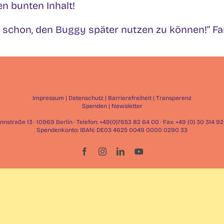
en bunten Inhalt!
ns schon, den Buggy später nutzen zu können!“ Fam
Impressum
|
Datenschutz
|
Barrierefreiheit
|
Transparenz
Spenden
|
Newsletter
straße 13 · 10969 Berlin · Telefon: +49(0)7653 82 64 00 · Fax: +49 (0) 30 314 
Spendenkonto: IBAN: DE03 4625 0049 0000 0290 33
Facebook
Instagram
LinkedIn
YouTube