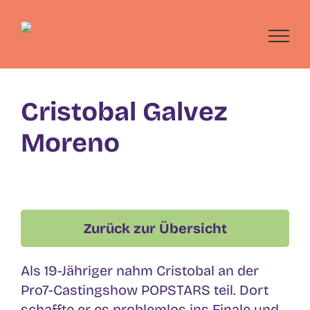
Skip
to
content
Cristobal Galvez
Moreno
Zurück zur Übersicht
Als 19-Jähriger nahm Cristobal an der
Pro7-Castingshow POPSTARS teil. Dort
schaffte er es problemlos ins Finale und