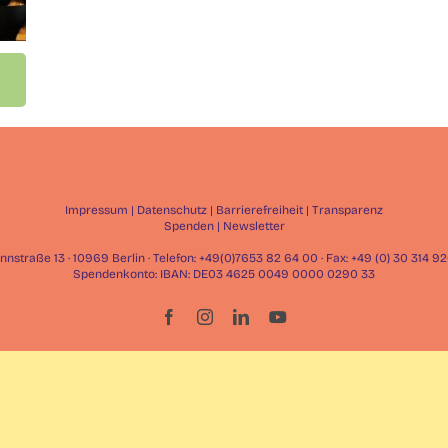
Impressum
|
Datenschutz
|
Barrierefreiheit
|
Transparenz
Spenden
|
Newsletter
straße 13 · 10969 Berlin · Telefon: +49(0)7653 82 64 00 · Fax: +49 (0) 30 314 
Spendenkonto: IBAN: DE03 4625 0049 0000 0290 33
Facebook
Instagram
LinkedIn
YouTube