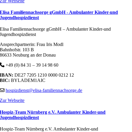
Zur Webseite
Elisa Familiennachsorge gGmbH - Ambulanter Kinder-und
Jugendhospizdienst
Elisa Familiennachsorge gGmbH – Ambulanter Kinder-und
Jugendhospizdienst
Ansprechpartnerin: Frau Iris Modl
Bahnhofstr. 103 B
86633 Neuburg an der Donau
+49 (0) 84 31 – 39 14 98 60
IBAN:
DE27 7205 1210 0000 0212 12
BIC:
BYLADEM1AIC
hospizdienst@elisa-familiennachsorge.de
Zur Webseite
Hospiz-Team Nürnberg e.V. Ambulanter Kinder-und
Jugendhospizdienst
Hospiz-Team Nürnberg e.V. Ambulanter Kinder-und