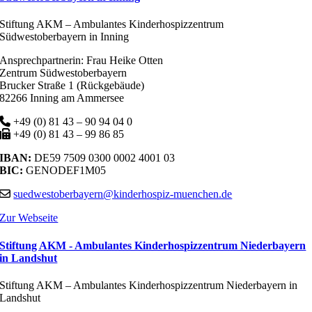
Stiftung AKM – Ambulantes Kinderhospizzentrum
Südwestoberbayern in Inning
Ansprechpartnerin: Frau Heike Otten
Zentrum Südwestoberbayern
Brucker Straße 1 (Rückgebäude)
82266 Inning am Ammersee
+49 (0) 81 43 – 90 94 04 0
+49 (0) 81 43 – 99 86 85
IBAN:
DE59 7509 0300 0002 4001 03
BIC:
GENODEF1M05
suedwestoberbayern@kinderhospiz-muenchen.de
Zur Webseite
Stiftung AKM - Ambulantes Kinderhospizzentrum Niederbayern
in Landshut
Stiftung AKM – Ambulantes Kinderhospizzentrum Niederbayern in
Landshut