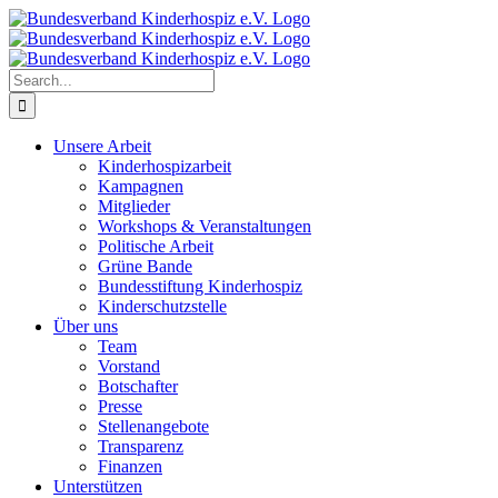
Skip
to
content
Search
for:
Unsere Arbeit
Kinderhospizarbeit
Kampagnen
Mitglieder
Workshops & Veranstaltungen
Politische Arbeit
Grüne Bande
Bundesstiftung Kinderhospiz
Kinderschutzstelle
Über uns
Team
Vorstand
Botschafter
Presse
Stellenangebote
Transparenz
Finanzen
Unterstützen