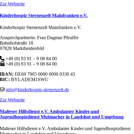
Zur Webseite
Kinderhospiz Sternenzelt Mainfranken e.V.
Kinderhospiz Sternenzelt Mainfranken e.V.
Ansprechpartnerin: Frau Dagmar Pfeuffer
Bahnhofstraße 18
97828 Marktheidenfeld
+49 (0) 93 91 – 9 08 84 00
+49 (0) 93 91 – 9 08 84 00
IBAN:
DE69 7905 0000 0000 0330 43
BIC:
BYLADEM1SWU
info@kinderhospiz-sternenzelt.de
Zur Webseite
Malteser Hilfsdienst e.V. Ambulanter Kinder-und
Jugendhospizdienst Mutmacher in Landshut und Umgebung
Malteser Hilfsdienst e.V. Ambulanter Kinder-und Jugendhospizdienst
Mutmacher in Landshut und Umgebung