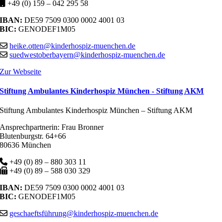
+49 (0) 159 – 042 295 58
IBAN:
DE59 7509 0300 0002 4001 03
BIC:
GENODEF1M05
heike.otten@kinderhospiz-muenchen.de
suedwestoberbayern@kinderhospiz-muenchen.de
Zur Webseite
Stiftung Ambulantes Kinderhospiz München - Stiftung AKM
Stiftung Ambulantes Kinderhospiz München – Stiftung AKM
Ansprechpartnerin: Frau Bronner
Blutenburgstr. 64+66
80636 München
+49 (0) 89 – 880 303 11
+49 (0) 89 – 588 030 329
IBAN:
DE59 7509 0300 0002 4001 03
BIC:
GENODEF1M05
geschaeftsführung@kinderhospiz-muenchen.de