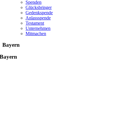
Spenden
Glücksbringer
Gedenkspende
Anlassspende
Testament
Unternehmen
Mitmachen
Bayern
Bayern