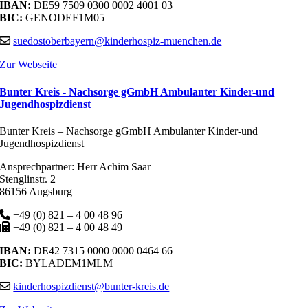
IBAN:
DE59 7509 0300 0002 4001 03
BIC:
GENODEF1M05
suedostoberbayern@kinderhospiz-muenchen.de
Zur Webseite
Bunter Kreis - Nachsorge gGmbH Ambulanter Kinder-und
Jugendhospizdienst
Bunter Kreis – Nachsorge gGmbH Ambulanter Kinder-und
Jugendhospizdienst
Ansprechpartner: Herr Achim Saar
Stenglinstr. 2
86156 Augsburg
+49 (0) 821 – 4 00 48 96
+49 (0) 821 – 4 00 48 49
IBAN:
DE42 7315 0000 0000 0464 66
BIC:
BYLADEM1MLM
kinderhospizdienst@bunter-kreis.de