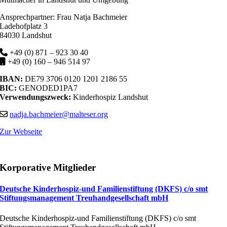
Ansprechpartner: Frau Natja Bachmeier
Ladehofplatz 3
84030 Landshut
+49 (0) 871 – 923 30 40
+49 (0) 160 – 946 514 97
IBAN:
DE79 3706 0120 1201 2186 55
BIC:
GENODED1PA7
Verwendungszweck:
Kinderhospiz Landshut
nadja.bachmeier@malteser.org
Zur Webseite
Korporative Mitglieder
Deutsche Kinderhospiz-und Familienstiftung (DKFS) c/o smt
Stiftungsmanagement Treuhandgesellschaft mbH
Deutsche Kinderhospiz-und Familienstiftung (DKFS) c/o smt