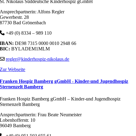
St. Nikolaus Süddeutsche Kinderhospiz gGmbH
Ansprechpartnerin: Alfons Regler
Gewerbestr. 28
87730 Bad Grönenbach
+49 (0) 8334 – 989 110
IBAN:
DE98 7315 0000 0010 2948 66
BIC:
BYLADEM1MLM
regler@kinderhospiz-nikolaus.de
Zur Webseite
Franken Hospiz Bamberg gGmbH - Kinder-und Jugendhospiz
Sternenzelt Bamberg
Franken Hospiz Bamberg gGmbH – Kinder-und Jugendhospiz
Sternenzelt Bamberg
Ansprechpartnerin: Frau Beate Neumeister
Lobenhofferstr. 10
96049 Bamberg
+49 (0) 951 503 655 61