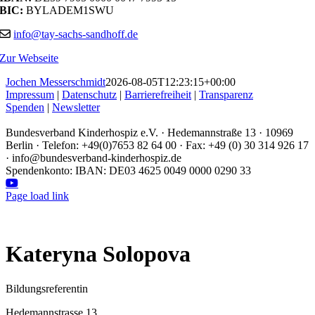
BIC:
BYLADEM1SWU
info@tay-sachs-sandhoff.de
Zur Webseite
Jochen Messerschmidt
2026-08-05T12:23:15+00:00
Impressum
|
Datenschutz
|
Barrierefreiheit
|
Transparenz
Spenden
|
Newsletter
Bundesverband Kinderhospiz e.V. · Hedemannstraße 13 · 10969
Berlin · Telefon: +49(0)7653 82 64 00 · Fax: +49 (0) 30 314 926 17
· info@bundesverband-kinderhospiz.de
Spendenkonto: IBAN: DE03 4625 0049 0000 0290 33
Facebook
Instagram
LinkedIn
YouTube
Page load link
Kateryna Solopova
Bildungsreferentin
Hedemannstrasse 13