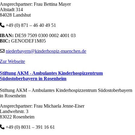
Ansprechpartner: Frau Bettina Mayer
Altstadt 314
84028 Landshut
+49 (0) 871 – 46 40 49 51
IBAN:
DE59 7509 0300 0002 4001 03
BIC:
GENODEF1M05
niederbayern@kinderhospiz-muenchen.de
Zur Webseite
Stiftung AKM - Ambulantes Kinderhospizzentrum
Südostoberbayern in Rosenheim
Stiftung AKM – Ambulantes Kinderhospizzentrum Südostoberbayern
in Rosenheim
Ansprechpartner: Frau Michaela Jenne-Eiser
Landwehrstr. 3
83022 Rosenheim
+49 (0) 8031 – 391 16 61