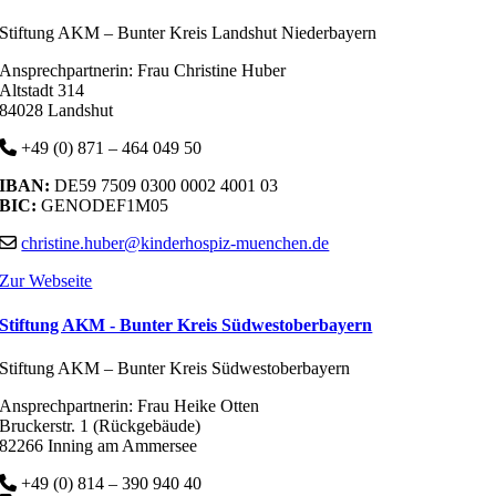
Stiftung AKM – Bunter Kreis Landshut Niederbayern
Ansprechpartnerin: Frau Christine Huber
Altstadt 314
84028 Landshut
+49 (0) 871 – 464 049 50
IBAN:
DE59 7509 0300 0002 4001 03
BIC:
GENODEF1M05
christine.huber@kinderhospiz-muenchen.de
Zur Webseite
Stiftung AKM - Bunter Kreis Südwestoberbayern
Stiftung AKM – Bunter Kreis Südwestoberbayern
Ansprechpartnerin: Frau Heike Otten
Bruckerstr. 1 (Rückgebäude)
82266 Inning am Ammersee
+49 (0) 814 – 390 940 40