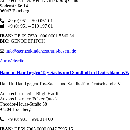
Ansprechpartner: Herr Dr. med. Jörg Cuno
Sodenstraße 14
96047 Bamberg
+49 (0) 951 – 509 061 01
+49 (0) 951 – 519 197 01
IBAN:
DE 09 7639 1000 0001 5540 34
BIC:
GENODEF1FOH
info@sternenkinderzentrum-bayern.de
Zur Webseite
Hand in Hand gegen Tay-Sachs und Sandhoff in Deutschland e.V.
Hand in Hand gegen Tay-Sachs und Sandhoff in Deutschland e.V.
Ansprechpartnerin: Birgit Hardt
Ansprechpartner: Folker Quack
Theodor-Heuss-Straße 58
97204 Höchberg
+49 (0) 931 – 991 314 00
IBAN:
DE59 7905 0000 0047 7995 15