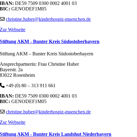
IBAN:
DE59 7509 0300 0002 4001 03
BIC:
GENODEF1M05
christine.huber@kinderhospiz-muenchen.de
Zur Webseite
Stiftung AKM - Bunter Kreis Südostoberbayern
Stiftung AKM – Bunter Kreis Südostoberbayern
Ansprechpartnerin: Frau Christine Huber
Bayerstr. 2a
83022 Rosenheim
+49 (0) 80 – 313 911 661
IBAN:
DE59 7509 0300 0002 4001 03
BIC:
GENODEF1M05
christine.huber@kinderhospiz-muenchen.de
Zur Webseite
Stiftung AKM - Bunter Kreis Landshut Niederbayern