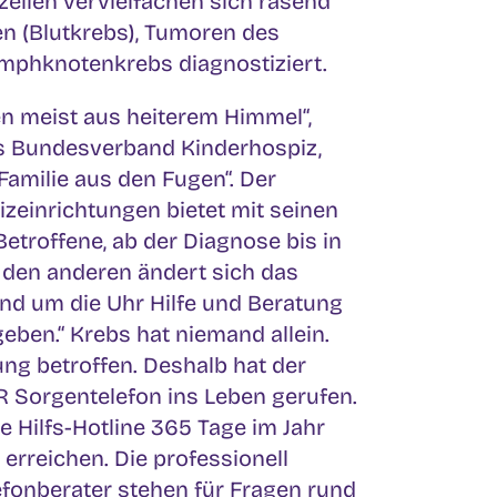
zellen vervielfachen sich rasend
n (Blutkrebs), Tumoren des
phknotenkrebs diagnostiziert.
n meist aus heiterem Himmel“,
es Bundesverband Kinderhospiz,
Familie aus den Fugen“. Der
einrichtungen bietet mit seinen
Betroffene, ab der Diagnose bis in
f den anderen ändert sich das
und um die Uhr Hilfe und Beratung
geben.“ Krebs hat niemand allein.
ung betroffen. Deshalb hat der
Sorgentelefon ins Leben gerufen.
 Hilfs-Hotline 365 Tage im Jahr
rreichen. Die professionell
efonberater stehen für Fragen rund