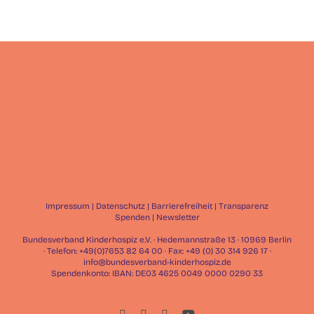
Impressum
|
Datenschutz
|
Barrierefreiheit
|
Transparenz
Spenden
|
Newsletter
Bundesverband Kinderhospiz e.V. · Hedemannstraße 13 · 10969 Berlin
· Telefon: +49(0)7653 82 64 00 · Fax: +49 (0) 30 314 926 17 ·
info@bundesverband-kinderhospiz.de
Spendenkonto: IBAN: DE03 4625 0049 0000 0290 33
Facebook
Instagram
LinkedIn
YouTube