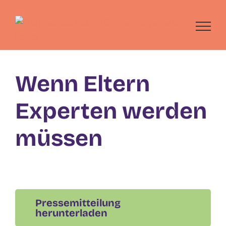
Skip
to
content
Wenn Eltern
Experten werden
müssen
Pressemitteilung
herunterladen