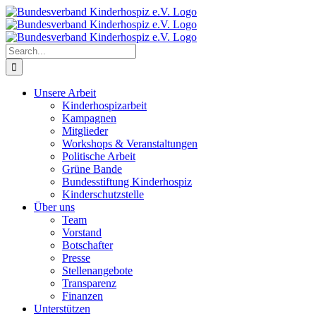
Skip
to
content
Search
for:
Unsere Arbeit
Kinderhospizarbeit
Kampagnen
Mitglieder
Workshops & Veranstaltungen
Politische Arbeit
Grüne Bande
Bundesstiftung Kinderhospiz
Kinderschutzstelle
Über uns
Team
Vorstand
Botschafter
Presse
Stellenangebote
Transparenz
Finanzen
Unterstützen