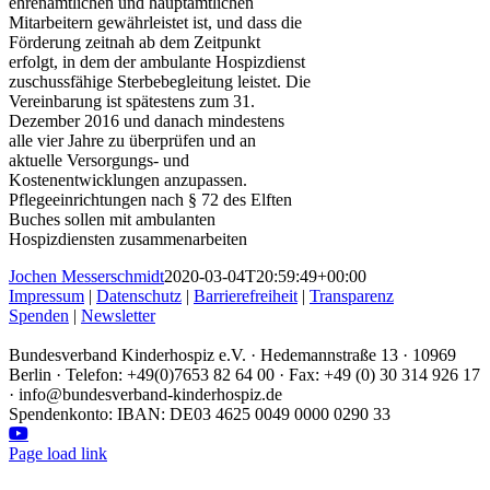
ehrenamtlichen und hauptamtlichen
Mitarbeitern gewährleistet ist, und dass die
Förderung zeitnah ab dem Zeitpunkt
erfolgt, in dem der ambulante Hospizdienst
zuschussfähige Sterbebegleitung leistet. Die
Vereinbarung ist spätestens zum 31.
Dezember 2016 und danach mindestens
alle vier Jahre zu überprüfen und an
aktuelle Versorgungs- und
Kostenentwicklungen anzupassen.
Pflegeeinrichtungen nach § 72 des Elften
Buches sollen mit ambulanten
Hospizdiensten zusammenarbeiten
Jochen Messerschmidt
2020-03-04T20:59:49+00:00
Impressum
|
Datenschutz
|
Barrierefreiheit
|
Transparenz
Spenden
|
Newsletter
Bundesverband Kinderhospiz e.V. · Hedemannstraße 13 · 10969
Berlin · Telefon: +49(0)7653 82 64 00 · Fax: +49 (0) 30 314 926 17
· info@bundesverband-kinderhospiz.de
Spendenkonto: IBAN: DE03 4625 0049 0000 0290 33
Facebook
Instagram
LinkedIn
YouTube
Page load link