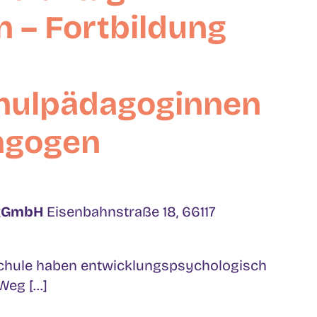
 – Fortbildung
hulpädagoginnen
agogen
 gGmbH
Eisenbahnstraße 18, 66117
schule haben entwicklungspsychologisch
eg [...]