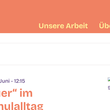
Unsere Arbeit
Üb
n
 Juni - 12:15
uer“ im
ulalltag