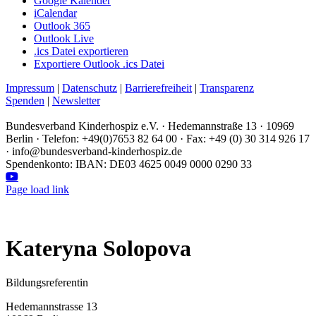
Google Kalender
iCalendar
Outlook 365
Outlook Live
.ics Datei exportieren
Exportiere Outlook .ics Datei
Impressum
|
Datenschutz
|
Barrierefreiheit
|
Transparenz
Spenden
|
Newsletter
Bundesverband Kinderhospiz e.V. · Hedemannstraße 13 · 10969
Berlin · Telefon: +49(0)7653 82 64 00 · Fax: +49 (0) 30 314 926 17
· info@bundesverband-kinderhospiz.de
Spendenkonto: IBAN: DE03 4625 0049 0000 0290 33
Facebook
Instagram
LinkedIn
YouTube
Page load link
Kateryna Solopova
Bildungsreferentin
Hedemannstrasse 13