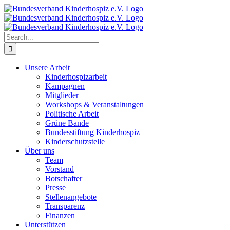
Skip
to
content
Search
for:
Unsere Arbeit
Kinderhospizarbeit
Kampagnen
Mitglieder
Workshops & Veranstaltungen
Politische Arbeit
Grüne Bande
Bundesstiftung Kinderhospiz
Kinderschutzstelle
Über uns
Team
Vorstand
Botschafter
Presse
Stellenangebote
Transparenz
Finanzen
Unterstützen