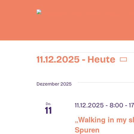
Skip
to
content
Veranstaltunge
11.12.2025
 - 
Heute
Datum
wählen.
Dezember 2025
11.12.2025 - 8:00
-
1
Do.
11
„Walking in my s
Spuren