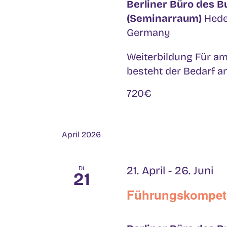
Berliner Büro des 
(Seminarraum)
Hede
Germany
Weiterbildung Für am
besteht der Bedarf an 
720€
April 2026
21. April
-
26. Juni
Di.
21
Führungskompet