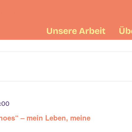
Unsere Arbeit
Üb
n
7:00
hoes“ – mein Leben, meine