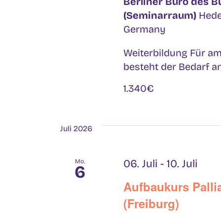
Berliner Büro des 
(Seminarraum)
Hede
Germany
Weiterbildung Für am
besteht der Bedarf an 
1.340€
Juli 2026
06. Juli
-
10. Juli
Mo.
6
Aufbaukurs Pallia
(Freiburg)